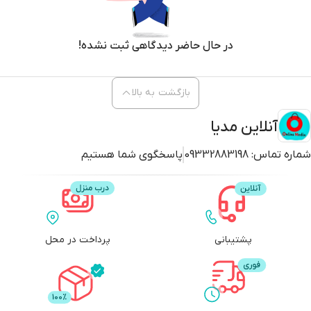
بدنه اصلی آسانتر شود.
در حال حاضر دیدگاهی ثبت نشده!
در قسمت کف، پایه های لاستیکی وجود دارد که در هنگام پخت و پز محل کار را
ایمن تر میکن. اجاق سون استار دارای قدرت 1000 وات است که باعث گرم شدن
سریع آن می شود. در قسمت جلو یک دستگیره کنترل دما قابل تنظیم وجود دارد
بازگشت به بالا
که دارای گزینه های کم، متوسط ​​و زیاد و یک چراغ نشانگر است که هنگام گرم
شدن صفحه می درخشد.
آنلاین مدیا
شماره تماس:
09332883198
پاسخگوی شما هستیم
اجاق برقی وسیله ای کاربردی
اجاق برقی یک مشعل کوچک است که حمل و نقل را آسان می کند. اگر به جایی می
روید و به یک روش پخت و پز احتیاج دارید، به دلیل نداشتن قطعات جداشدنی
پشتیبانی
پرداخت در محل
می توانید از هر کیسه ای برای حمل و نقل آن استفاده کنید.
اگر برای مهمانی سوپ تهیه دیده اید برای گرم نگهداشتن آن اجاق برقی سون
استار بسیار عالی خواهد بود.