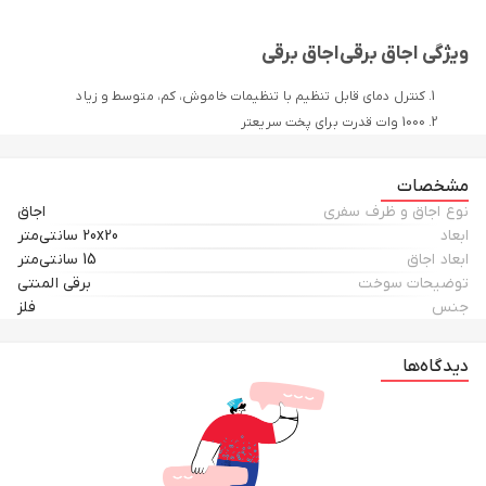
ویژگی اجاق برقی اجاق برقی
کنترل دمای قابل تنظیم با تنظیمات خاموش، کم، متوسط ​​و زیاد
1000 وات قدرت برای پخت سریعتر
تمیز کردن آسان لعاب و المنت
پایه های پلاستیکی بدون لغزش برای پخت و پز پایدار
مشخصات
چراغ نشانگر قدرت
نوع اجاق و ظرف سفری
اجاق
ابعاد
20x20 سانتی‌متر
ابعاد اجاق
15 سانتی‌متر
توضیحات سوخت
برقی المنتی
جنس
فلز
طول کابل حدود 71 سانتیمتر است این موضوع به شما در جمع آوری و حمل و نقل
دیدگاه‌ها
کمک میکند.
صفحه داغ یک المنت پیچشی از جنس استیل با قطر 6 اینچ است.
المنت بعنوان پایه عمل میکند تا علاوه بر گرمای بیشتر تمیز کردن آن صفحه و