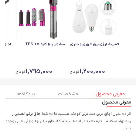
لامپ شارژی برق شهری و باتری
سشوار پنج کاره 5+1 TPS
اجاق بر
0
1,795,000
1,200,000
تومان
تومان
معرفی محصول
مشخصات
دیدگاه ها
معرفی محصول
اگر به دنبال اجاق برقی مسافرتی کوچک هستید ما به شما
اجاق برقی المنتی
را
پیشنهاد میکنیم
.
اجازه دهید در ادامه ببینیم که اجاق برقی چه ویژگی هایی وجود
دارد…