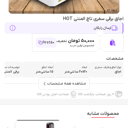
اجاق برقی سفری تاچ المنتی HOT
ارسال رایگان
50,000 تومان
تخفیف
First50
مخصوص اولین خرید
مشخصات
نوع اجاق و ظرف سفری
ابعاد
ابعاد اجاق
توضیحات سوخت
اجاق
20x20 سانتی‌متر
15 سانتی‌متر
برقی المنتی
مشاهده همه مشخصات
۷ روز ضمانت بازگشت کالا
ضمانت اصل بودن کالا
محصولات مشابه