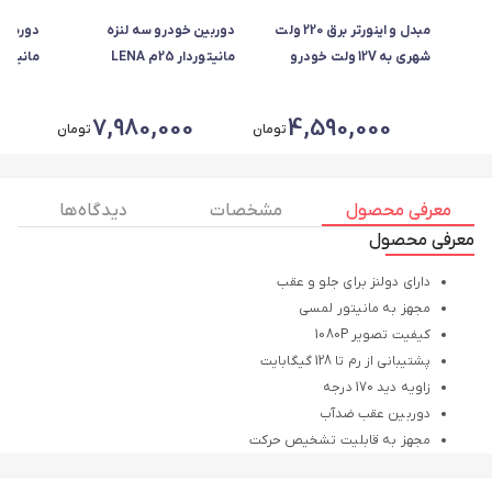
مبدل و اینورتر برق 220 ولت
دوربین خودرو سه لنزه
دوربین 
شهری به 12V ولت خودرو
مانیتوردار 25م LENA
مانیتوردا
0
7,980,000
4,590,000
تومان
تومان
معرفی محصول
مشخصات
دیدگاه ها
معرفی محصول
دارای دولنز برای جلو و عقب
مجهز به مانیتور لمسی
کیفیت تصویر 1080P
پشتیبانی از رم تا 128 گیگابایت
زاویه دید 170 درجه
دوربین عقب ضدآب
مجهز به قابلیت تشخیص حرکت
🚚ارسال فوری به تمام نقاط کشور رایگان