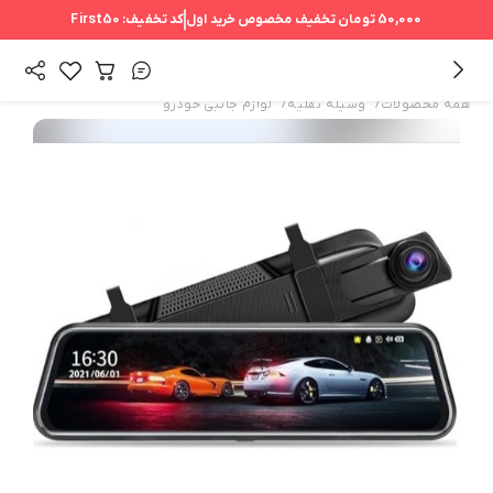
50,000 تومان
تخفیف مخصوص خرید اول
کد تخفیف:
First50
/
/
همه محصولات
وسیله نقلیه
لوازم جانبی خودرو