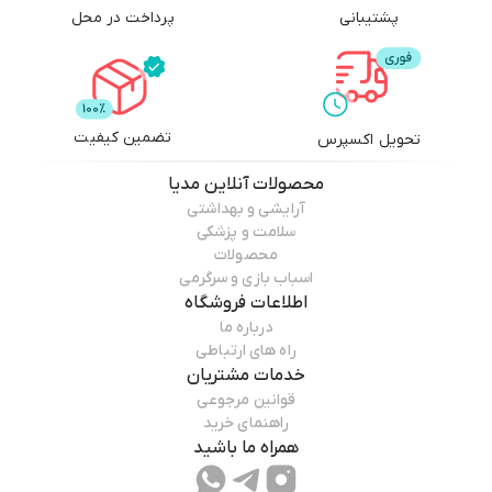
است و فضای روبروی خودرو را فیلمبرداری می کند . دوربین عقب مستقل از از این
پشتیبانی
پرداخت در محل
دو و به صورت جداگانه در پشت ماشین نصب می شود و فضای عقب خودرو را
بهمراه خط نشانگر فاصله اشیا برروی مانیتور نشان می دهد.
تضمین کیفیت
تحویل اکسپرس
کیفیت تصویر هر دو دوربین 1080P می باشد که فیلم ها و تصاویر را به صورت
FULL-HD ثبت و ذخیره می کند، همچنین زاویه دید لنزهای این دوربین ها 170
محصولات
آنلاین مدیا
درجه می باشد. مانیتور این دوربین خودرو منحصربفرد لمسی است . تا شما
آرایشی و بهداشتی
براحتی بتوانید با آن کار کنید و از قابلیت های آن استفاده کنید.
سلامت و پزشکی
محصولات
اسباب بازی و سرگرمی
اطلاعات فروشگاه
این آینه خودروی مانیتوردار دارای باتری 800میلی آمپری می باشد که شما برای
درباره ما
اینکه بتوانید به صورت دائمی از آن استفاده کنید باید از طریق شارژر فندکی به
راه های ارتباطی
باتری ماشین متصل کنید تا به صورت دائمی برای شما فیلمبرداری کند.
خدمات مشتریان
قوانین مرجوعی
راهنمای خرید
با پشتیبانی از کارت حافظه تا 128 گیگابایت می تواند فیلم و عکس ها را برای شما
همراه ما باشید
تا یک ماه ذخیره کند.