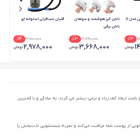
 مدل U
ناخن گیر هوشمند و سوهان
قلیان مسافرتی استوانه ای
دستگا
ناخن برقی
%
4
3,100,000
%
3
3,790,000
%
3
1
2,978,000
3,668,000
1
تومان
تومان
تومان
عث ایجاد کف زیاد و نرمی بیشتر می گردد. به سادگی و با کمترین
ه خوبی از پوست شما مراقبت می‌کند و تجربه شستشویی لذت‌بخش را