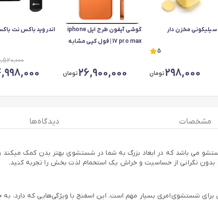
سیلیکونی مخزن دار
گوشی آیفون طرح اپل iphone
اندروید باکس نت باکس
17 pro max | فول کپی مشابه
5
اصلی | حافظه 128 رم 4
5,520,000
گیگابایت بهمراه کد فعال سازی
4,998,000
26,900,000
298,000
تومان
تومان
مشخصات
دیدگاه ها
و می باشد که در ابعاد بزرگ به شما در شستشوی بهتر بدن کمک میکند و با
و بدون نگرانی از حساسیت و خراش یک استحمام لذت بخش را تجربه کنید.
 برای شستشوی امری بسیار مهم است. این اسفنج با ویژگی‌هایی که دارد، ب