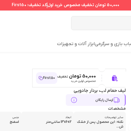
50,000 تومان
تخفیف مخصوص خرید اول
کد تخفیف:
First50
اب بازی و سرگرمی
ابزار آلات و تجهیزات
50,000 تومان
تخفیف
First50
مخصوص اولین خرید
لیف حمام لایه بردار جادویی
ارسال رایگان
مشخصات
سایر توضیحات
ابعاد
جنس
نکته: این محصول پس از خشک
13x6x2 سانتی‌متر
اسفنج
ش...