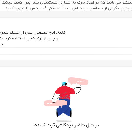
و می باشد که در ابعاد بزرگ به شما در شستشوی بهتر بدن کمک میکند و با
 و بدون نگرانی از حساسیت و خراش یک استحمام لذت بخش را تجربه کنید.
نکته: این محصول پس از خشک شدن سفت
ثر کف بیشتری تولید کند اما در عین حال پوست شما را تحریک نمی‌کند. با اس
و پس از نرم شدن استفاده کرد. به 
حدود 10 دقیقه خیس کن
به مراقبت دائمی دارد. لایه‌های مرتب از این اسفنج را تغییر داده و پوستتان
کامل آبکشی کنید. ما از بسته‌بندی خلاء استفاده می‌کنیم تا اطمینان حاصل ش
موجب تمیزی عمیق پوست، از بین بردن سلول‌های مرده و بهبود بافت پوست 
ل با آب سیراب کنید. پس از استفاده، با دقت آبکشی کرده و با آویزان کردن، آ
در حال حاضر دیدگاهی ثبت نشده!