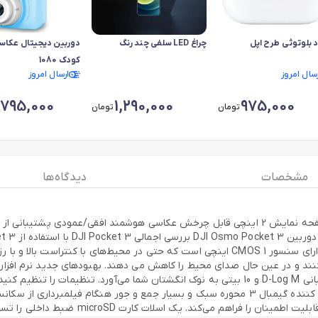
اد بلوتوثی طرح اپل
چراغ LED سلفی چند رنگ
دوربین دیجیتال عکاس
کودک 1080
رسال امروز
ارسال امروز
,795,000
1,290,000
975,000
تومان
تومان
مشخصات
دیدگاه ها
بررسی کنید که برای انتخاب سریع جهت گیری قابل چرخش است. تثبیت کننده گیمبال 3 محوره سبک و ب