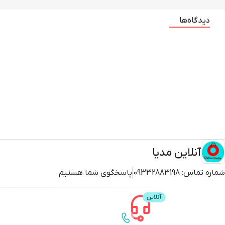
چرخشی 2 اینچی DJI Osmo Pocket 3 یک 
دیدگاه‌ها
کوچک و کم حجم است که برای سفر طراحی شده است و همیشه آماده ثبت 
ثانیه تبدیل کنید. موشن لپس حرکت دوربین را به صورت روان اضافه می کن
نوردهی برای تن های پوستی مختلف، در هر زمانی که در کادر هستید، آ
محوره این دوربین کوچک، امکان ثبت تصاویر و ویدیوهای با کیفیت سینم
آنلاین مدیا
شماره تماس:
09332883198
پاسخگوی شما هستیم