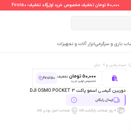
50,000 تومان
تخفیف مخصوص خرید اول
کد تخفیف:
First50
اب بازی و سرگرمی
ابزار آلات و تجهیزات
/
استابیلایزر و گیمبال
50,000 تومان
تخفیف
First50
مخصوص اولین خرید
دوربین گیمبال اسمو پاکت DJI OSMO POCKET 3
ارسال رایگان
۷ روز ضمانت بازگشت کالا
ضمانت اصل بودن کالا