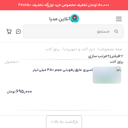
50,000 تومان
تخفیف مخصوص خرید اول
کد تخفیف:
First50
آنلاین مدیا
/
/
همه محصولات
ابزار آلات و تجهیزات
یراق آلات
فیلتر
مرتب سازی
یراق آلات
۱
محصول
اسپری عایق رطوبتی حجم 450 میلی لیتر
695,000
تومان
بازگشت به بالا