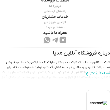
اطلاعات فروشگاه
درباره ما
راه های ارتباطی
خدمات مشتریان
قوانین مرجوعی
راهنمای خرید
همراه ما باشید
درباره فروشگاه
آنلاین مدیا
شرکت آنلاین مدیا ، یک شرکت دیجیتال مارکتینگ با ارائه‌ی خدمات و فروش
محصولات کاربردی و جانبی در حیطه‌های گجت و تولید محتوا است که برای
اولین بار در سال 1390 شروع به کار کرد. این شرکت در طول فعالیت بیش از یک
مطالعه بیشتر
دهه‌‌ای خود توانسته که از فراز و نشیب‌های فراوانی عبور نماید. در ابتدای آغاز
دهه‌ی 90، شرکت آنلاین مدیا فعالیت خود را بر راه‌اندازی انواع لوازم تولید محتوا
متمرکز کرده بود. تقریبا در همان دوران بود که شرکت آنلاین مدیا توانست خود
را در زمره‌ی اولین فروشگاه های آنلاین قرار دهد که در زمینه‌ی خرید گروهی
فعالیت می‌کنند. شرکت آنلاین مدیا با گذشت زمان، توانست اعتماد بسیاری از
نهادهای رسمی و معتبر موجود در کشور را کسب نماید. امروزه شرکت آنلاین
مدیا با توسعه‌ی تیم خود توانسته که پروژه‌های مهمی را اجرا کرده و یا در