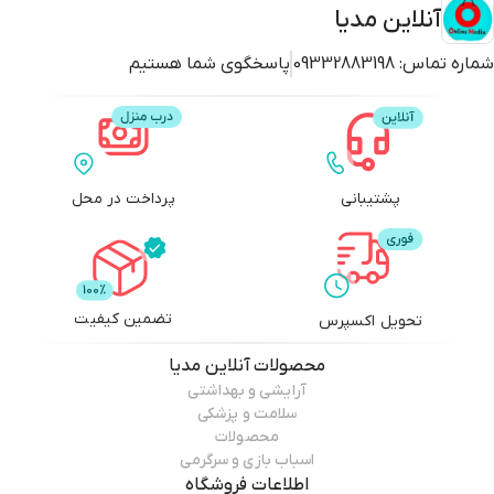
آنلاین مدیا
بدون جلب توجه، تصاویر و ویدئوهای با کیفیتی را ثبت کنند. کیفیت تصویر با
وضوح بالا و قابلیت ضبط ویدیو به صورت HD، اطمینان می‌د هد که جزئیات مهم
شماره تماس:
09332883198
پاسخگوی شما هستیم
حتی در شرایط نور کم نیز به خوبی ثبت می‌شوند. این ویژگی به ویژه برای
نیروهای امنیتی و موظفان ثبت شواهد، حیاتی است. همچنین، باتری این دوربین
با عمر طولانی‌اش، امکان استفاده مداوم در طول روز را فراهم می‌کند و نیازی به
نگرانی درباره شارژ مکرر ندارد. علاوه بر این، دارای قابلیت‌های ویژه‌ای نظیر ضبط
صوت، اتصال آسان به سایر دستگاه‌ها و ذخیره‌سازی داده‌ها به صورت ایمن است
پشتیبانی
پرداخت در محل
که آن را به انتخابی ایده‌آل برای کاربران حرفه‌ای تبدیل می‌کند.
طراحی مقاوم در برابر آب و گرد و غبار، باعث می‌شود که این دوربین در شرایط
سخت نیز عملکرد مطمئنی داشته باشد. در نهایت، این دوربین نه تنها به ابزار
سودمندی برای ثبت و مستندسازی تبدیل شده است، بلکه به عنوان یک همراه
تضمین کیفیت
تحویل اکسپرس
مطمئن در محیط‌های کاری و روزمره شناخته می‌شود. با توجه به ویژگی‌های
منحصر به فرد و کارایی بالای آن، این دوربین می‌تواند به یک ابزار ضروری برای هر
محصولات
آنلاین مدیا
فرد حرفه‌ای تبدیل شود.
آرایشی و بهداشتی
سلامت و پزشکی
محصولات
اسباب بازی و سرگرمی
اطلاعات فروشگاه