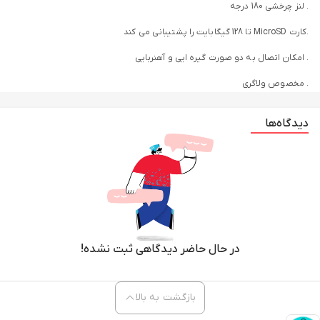
. لنز چرخشی 180 درجه
.کارت MicroSD تا 128 گیگابایت را پشتیبانی می کند
. امکان اتصال به دو صورت گیره ایی و آهنربایی
. مخصوص ولاگری
.
دیدگاه‌ها
بررسی دوربین
دوربین گیره ای یک راهکار ایده آل برای ضبط و مستند سازی فعالیت های پلیسی
به صورت زنده و با کیفیت بالا میباشد. این دوربین، که به طور ویژه برای نیرو
های امنیتی، افسران پلیس و سایر حرفه هایی که نیاز به ضبط دیجیتال در محیط
های پو یا دارد طراحی شده است.
در حال حاضر دیدگاهی ثبت نشده!
که به عنوان یک ابزار مدرن و کار آمد برای ثبت لحظات حیاتی در موقعیت‌ های
مختلف، به ویژه در زمینه‌ های امنیتی و عملیاتی، خود را به خوبی اثبات کرده
بازگشت به بالا
است. این
دوربین کوچک شارژی
با طراحی کوچک و قابل حمل، امکان استفاده در
شرایط مختلف را فراهم می‌سازد و به کاربران این امکان را می‌دهد که به سادگی و