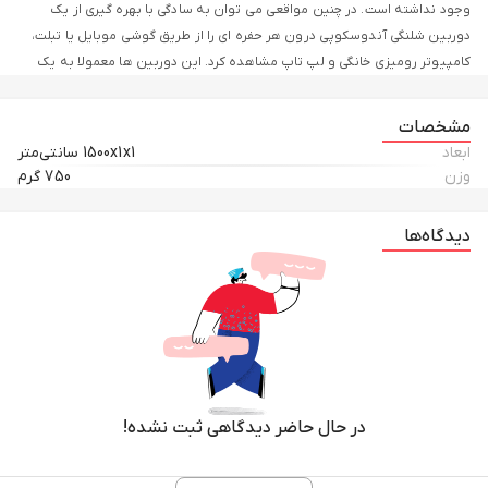
وجود نداشته است. در چنین مواقعی می توان به سادگی با بهره گیری از یک
دوربین شلنگی آندوسکوپی درون هر حفره ای را از طریق گوشی موبایل یا تبلت،
کامپیوتر رومیزی خانگی و لپ تاپ مشاهده کرد. این دوربین ها معمولا به یک
کابل با طول گوناگون متصل هستند که در یک سر دارای یک دوربین و در سر
دیگر دارای پورت کانکتور نری USB جهت اتصال به انواع کامپیوتر و لپ تاپ یا
مشخصات
کانکتور نری MicroUSB و تایپ سی جهت اتصال به انواع گوشی موبایل با قابلیت
ابعاد
1500x1x1 سانتی‌متر
پشتیبانی از OTG هستند.
وزن
750 گرم
.
دیدگاه‌ها
طول کابل 10 متر با جنس فلز شکل پذیر - دوربین لوله ای یا آندوسکوپی با
خروجی OTG و USB- ضخامت 7.5 میلی متر- دارای 8 LED جهت روشن کردن محیط
با تصویر رنگی- قابلیت اتصال به ویندوز XP_7_Vista- و ویندوز 10 قابلیت تنظیم
نور LED- دارای خروجی USB- کابل سخت انعطاف پذیر فنری بدون نیاز به نصب
برنامه جهت ویندوز XP- زاویه دید 62 درجه- با قابلیت عکسبرداری و فیلمبرداری-
کیفیت تصویر 2 مگا پیکسل- درجه ضد آبی IP67-
موارد مورد استفاده و کاربردهای ویدئو بروسکوپ و دوربین کابلی یا دوربین
در حال حاضر دیدگاهی ثبت نشده!
شلنگی :
1- داخل کانال های هوا-