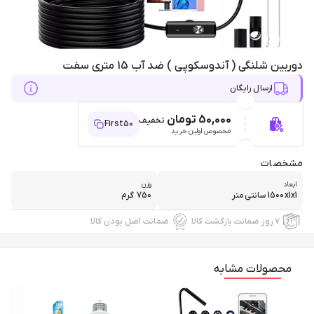
دوربین شلنگی ( آندوسکوپی ) ضد آب 15 متری سفت
ارسال رایگان
50,000 تومان
تخفیف
First50
مخصوص اولین خرید
مشخصات
ابعاد
وزن
1500x1x1 سانتی‌متر
750 گرم
۷ روز ضمانت بازگشت کالا
ضمانت اصل بودن کالا
محصولات مشابه