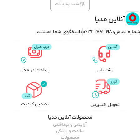
بازگشت به بالا
2- داخل ماشین ها و موتورهای الکترونیکی و موتورهای دیزل بزرگ-
آنلاین مدیا
3- برطرف کننده عیوب سیم کشی-
شماره تماس:
09332883198
پاسخگوی شما هستیم
4- مشاهده و بازرسی جوش های داخل کپسول ها و سیلندر ها-
5- سیلندرها، تیوپ باندل، مخازن، مبدل-
6- توربین های بادی-
7- تهویه مطبوع-
پشتیبانی
پرداخت در محل
8- توربین های هواپیما، بدنه های هواپیما-
9- بازرسی دریایی، کشتی سازی-
10- راه آهن، مکانیک،آزمایشگاه-
تضمین کیفیت
تحویل اکسپرس
محصولات
آنلاین مدیا
آرایشی و بهداشتی
سلامت و پزشکی
محصولات