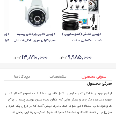
دوربین شلنگی ( آندوسکوپی )
دوربین لامپی چرخشی بیسیم
دوربین 
ضد آب 20 متری سفت
سیم کارتی سرور داخلی نت ملی
کارتی م
پانوراما
0
13,890,000
9,985,000
تومان
تومان
معرفی محصول
مشخصات
دیدگاه ها
معرفی محصول
از این دوربین شلنگی آندوسکوپی با کابل 15متری و با کیفیت تصویر 2 مگاپیکسل
جهت مشاهده مکان‌ها و بخش‌هایی که امکان دیده شدن توسط چشم برای آن
ها وجود ندارد استفاده می شود. احتمالا بارها پیش آمده که در درون یک حفره یا
سوراخ یا.. را قصد داشته‌ای مشاهده کنید اما هیچ دسترسی به این بخش ها