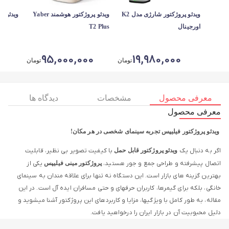
ویدئو پروژکتور شارژی مدل K2
ویدئو پروژکتور هوشمند Yaber
ویدئو پ
اورجینال
T2 Plus
0
95,000,000
19,980,000
تومان
تومان
معرفی محصول
مشخصات
دیدگاه ها
معرفی محصول
ویدئو پروژکتور فیلیپس تجربه سینمای شخصی در هر مکان!
اگر به دنبال یک
ویدئو
پروژکتور قابل حمل
با کیفیت تصویر بی نظیر، قابلیت
اتصال پیشرفته و طراحی جمع و جور هستید،
پروژکتور مینی فیلیپس
یکی از
بهترین گزینه های بازار است. این دستگاه نه تنها برای علاقه مندان به سینمای
خانگی، بلکه برای گیمرها، کاربران حرفهای و حتی مسافران ایده آل است. در این
مقاله، به طور کامل با ویژگیها، مزایا و کاربردهای این پروژکتور آشنا میشوید و
دلیل محبوبیت آن در بازار ایران را درخواهید یافت.