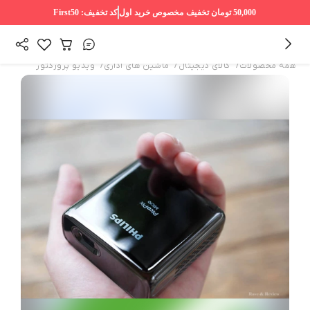
50,000 تومان
تخفیف مخصوص خرید اول
کد تخفیف:
First50
/
/
/
همه محصولات
کالای دیجیتال
ماشین های اداری
ویدیو پروژکتور