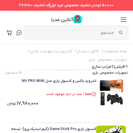
50,000 تومان
تخفیف مخصوص خرید اول
کد تخفیف:
First50
آنلاین مدیا
/
/
/
همه محصولات
کالای دیجیتال
کامپیوتر و تجهیزات جانبی
تجهیزات مخصوص بازی
فیلتر
مرتب سازی
تجهیزات مخصوص بازی
۱۵
محصول
اندروید باکس و کنسول بازی مدل M8 PRO MINI
فقط ۱ عدد در انبار موجود است.
در سبد خرید بیش از ۸۰ نفر.
17,980,000
فقط ۱ عدد در انبار موجود است.
تومان
کنسول بازی Game Stick Pro (گیم استیک پرو)- نسخه