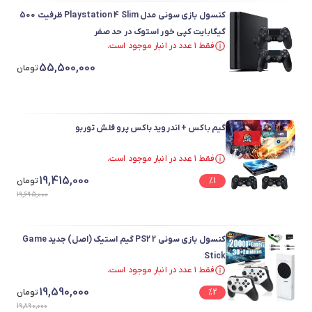
کنسول بازی سونی مدل Playstation 4 Slim ظرفیت 500
گیگابایت کپی خور استوک در حد صفر
فقط ۱ عدد در انبار موجود است.
فقط ۱ عدد در انبار موجود است.
55,500,000
تومان
گیم باکس + اندروید باکس پرو فلش توربو
فقط ۱ عدد در انبار موجود است.
در سبد خرید بیش از ۴۰ نفر.
19,415,000
1
%
فقط ۱ عدد در انبار موجود است.
تومان
19,695,000
کنسول بازی سونی 2 PS2 گیم استیک (اصل) جدید Game
Stick
فقط ۱ عدد در انبار موجود است.
فقط ۱ عدد در انبار موجود است.
19,590,000
2
%
تومان
19,890,000